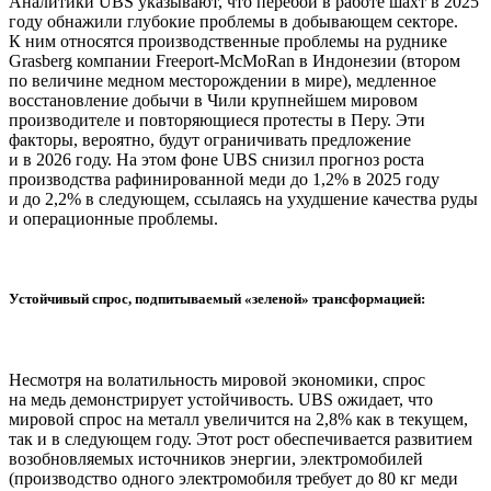
Аналитики UBS указывают, что перебои в работе шахт в 2025
году обнажили глубокие проблемы в добывающем секторе.
К ним относятся производственные проблемы на руднике
Grasberg компании Freeport-McMoRan в Индонезии (втором
по величине медном месторождении в мире), медленное
восстановление добычи в Чили крупнейшем мировом
производителе и повторяющиеся протесты в Перу. Эти
факторы, вероятно, будут ограничивать предложение
и в 2026 году. На этом фоне UBS снизил прогноз роста
производства рафинированной меди до 1,2% в 2025 году
и до 2,2% в следующем, ссылаясь на ухудшение качества руды
и операционные проблемы.
Устойчивый спрос, подпитываемый «зеленой» трансформацией:
Несмотря на волатильность мировой экономики, спрос
на медь демонстрирует устойчивость. UBS ожидает, что
мировой спрос на металл увеличится на 2,8% как в текущем,
так и в следующем году. Этот рост обеспечивается развитием
возобновляемых источников энергии, электромобилей
(производство одного электромобиля требует до 80 кг меди