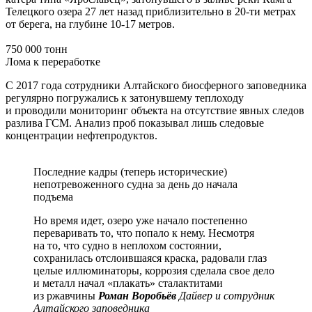
Телецкого озера 27 лет назад приблизительно в 20-ти метрах
от берега, на глубине 10-17 метров.
750 000 тонн
Лома к переработке
С 2017 года сотрудники Алтайского биосферного заповедника
регулярно погружались к затонувшему теплоходу
и проводили мониторинг объекта на отсутствие явных следов
разлива ГСМ. Анализ проб показывал лишь следовые
концентрации нефтепродуктов.
Последние кадры (теперь исторические)
непотревоженного судна за день до начала
подъема
Но время идет, озеро уже начало постепенно
переваривать то, что попало к нему. Несмотря
на то, что судно в неплохом состоянии,
сохранилась отслоившаяся краска, радовали глаз
целые иллюминаторы, коррозия сделала свое дело
и металл начал «плакать» сталактитами
из ржавчины
Роман Воробьёв
Дайвер и сотрудник
Алтайского заповедника