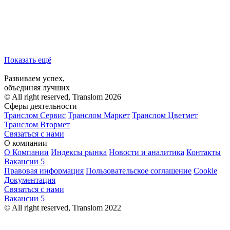
Показать ещё
Развиваем успех,
объединяя лучших
© All right reserved, Translom 2026
Сферы деятельности
Транслом Сервис
Транслом Маркет
Транслом Цветмет
Транслом Втормет
Связаться с нами
О компании
О Компании
Индексы рынка
Новости и аналитика
Контакты
Вакансии
5
Правовая информация
Пользовательское соглашение
Cookie
Документация
Связаться с нами
Вакансии
5
© All right reserved, Translom 2022