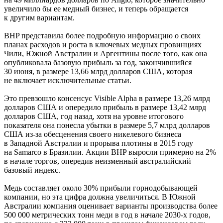
увеличило бы ее медный бизнес, и теперь обращается
к другим вариантам.
BHP представила более подробную информацию о своих
планах расходов и роста в ключевых медных провинциях
Чили, Южной Австралии и Аргентины после того, как она
опубликовала базовую прибыль за год, закончившийся
30 июня, в размере 13,66 млрд долларов США, которая
не включает исключительные статьи.
Это превзошло консенсус Visible Alpha в размере 13,26 млрд
долларов США и опередило прибыль в размере 13,42 млрд
долларов США, год назад, хотя на уровне итогового
показателя она понесла убытки в размере 5,7 млрд долларов
США из-за обесценения своего никелевого бизнеса
в Западной Австралии и прорыва плотины в 2015 году
на Samarco в Бразилии. Акции BHP выросли примерно на 2%
в начале торгов, опередив неизменный австралийский
базовый индекс.
Медь составляет около 30% прибыли горнодобывающей
компании, но эта цифра должна увеличиться. В Южной
Австралии компания оценивает варианты производства более
500 000 метрических тонн меди в год в начале 2030-х годов,