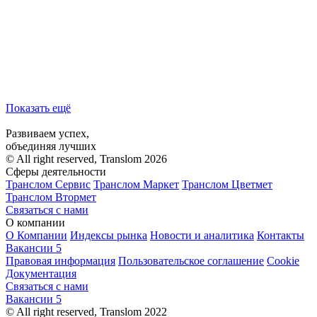
Показать ещё
Развиваем успех,
объединяя лучших
© All right reserved, Translom 2026
Сферы деятельности
Транслом Сервис
Транслом Маркет
Транслом Цветмет
Транслом Втормет
Связаться с нами
О компании
О Компании
Индексы рынка
Новости и аналитика
Контакты
Вакансии
5
Правовая информация
Пользовательское соглашение
Cookie
Документация
Связаться с нами
Вакансии
5
© All right reserved, Translom 2022