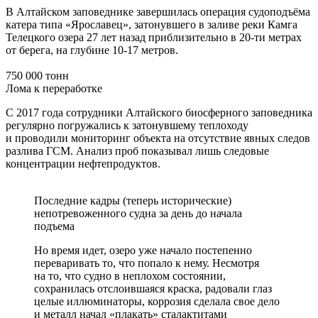
В Алтайском заповеднике завершилась операция судоподъёма
катера типа «Ярославец», затонувшего в заливе реки Камга
Телецкого озера 27 лет назад приблизительно в 20-ти метрах
от берега, на глубине 10-17 метров.
750 000 тонн
Лома к переработке
С 2017 года сотрудники Алтайского биосферного заповедника
регулярно погружались к затонувшему теплоходу
и проводили мониторинг объекта на отсутствие явных следов
разлива ГСМ. Анализ проб показывал лишь следовые
концентрации нефтепродуктов.
Последние кадры (теперь исторические)
непотревоженного судна за день до начала
подъема
Но время идет, озеро уже начало постепенно
переваривать то, что попало к нему. Несмотря
на то, что судно в неплохом состоянии,
сохранилась отслоившаяся краска, радовали глаз
целые иллюминаторы, коррозия сделала свое дело
и металл начал «плакать» сталактитами