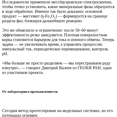
Исследователи применили мессбауэровскую спектроскопию,
чтобы точно установить, какие минеральные фазы образуются
в ходе обработки. Именно так было доказано: основной
продукт — маггемит (γ-Fe₂O₃) — формируется на границе
раздела фаз, блокируя дальнейшую реакцию.
Это же объяснило и ограничение: после 50–60 минут
эффективность резко замедляется. Плотная поверхностная
корка становится барьером для тока и ионного обмена. Теперь
задача — не увеличивать время, а управлять процессом:
импульсный ток, периодическое перемешивание, контроль
pH.
«Мы больше не просто разделяем — мы перестраиваем руду
изнутри», — говорит Дмитрий Валеев из ГЕОХИ РАН, один
из участников проекта.
От лаборатории к промышленности
Сегодня метод протестирован на модельных системах, но его
потенциал огромен: