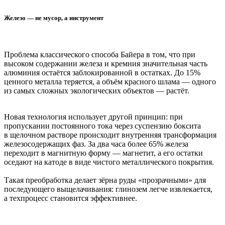
Железо — не мусор, а инструмент
Проблема классического способа Байера в том, что при
высоком содержании железа и кремния значительная часть
алюминия остаётся заблокированной в остатках. До 15%
ценного металла теряется, а объём красного шлама — одного
из самых сложных экологических объектов — растёт.
Новая технология использует другой принцип: при
пропускании постоянного тока через суспензию боксита
в щелочном растворе происходит внутренняя трансформация
железосодержащих фаз. За два часа более 65% железа
переходит в магнитную форму — магнетит, а его остатки
оседают на катоде в виде чистого металлического покрытия.
Такая преобработка делает зёрна руды «прозрачными» для
последующего выщелачивания: глинозем легче извлекается,
а техпроцесс становится эффективнее.