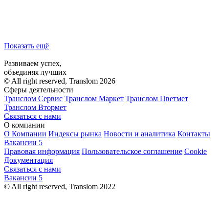
Показать ещё
Развиваем успех,
объединяя лучших
© All right reserved, Translom 2026
Сферы деятельности
Транслом Сервис
Транслом Маркет
Транслом Цветмет
Транслом Втормет
Связаться с нами
О компании
О Компании
Индексы рынка
Новости и аналитика
Контакты
Вакансии
5
Правовая информация
Пользовательское соглашение
Cookie
Документация
Связаться с нами
Вакансии
5
© All right reserved, Translom 2022