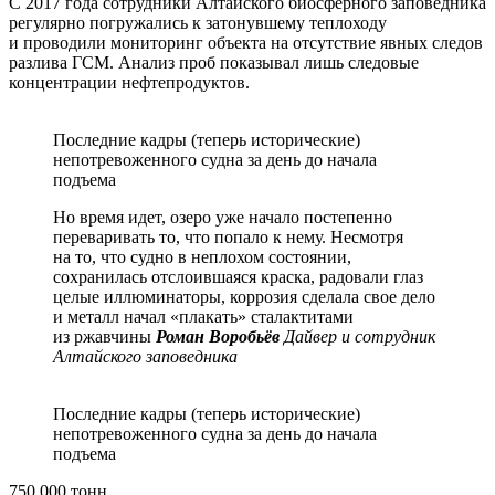
С 2017 года сотрудники Алтайского биосферного заповедника
регулярно погружались к затонувшему теплоходу
и проводили мониторинг объекта на отсутствие явных следов
разлива ГСМ. Анализ проб показывал лишь следовые
концентрации нефтепродуктов.
Последние кадры (теперь исторические)
непотревоженного судна за день до начала
подъема
Но время идет, озеро уже начало постепенно
переваривать то, что попало к нему. Несмотря
на то, что судно в неплохом состоянии,
сохранилась отслоившаяся краска, радовали глаз
целые иллюминаторы, коррозия сделала свое дело
и металл начал «плакать» сталактитами
из ржавчины
Роман Воробьёв
Дайвер и сотрудник
Алтайского заповедника
Последние кадры (теперь исторические)
непотревоженного судна за день до начала
подъема
750 000 тонн