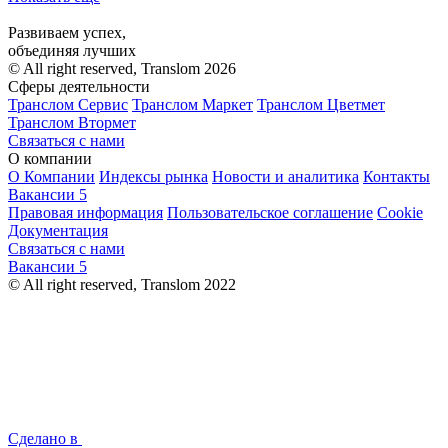
Развиваем успех,
объединяя лучших
© All right reserved, Translom 2026
Сферы деятельности
Транслом Сервис
Транслом Маркет
Транслом Цветмет
Транслом Втормет
Связаться с нами
О компании
О Компании
Индексы рынка
Новости и аналитика
Контакты
Вакансии
5
Правовая информация
Пользовательское соглашение
Cookie
Документация
Связаться с нами
Вакансии
5
© All right reserved, Translom 2022
Сделано в