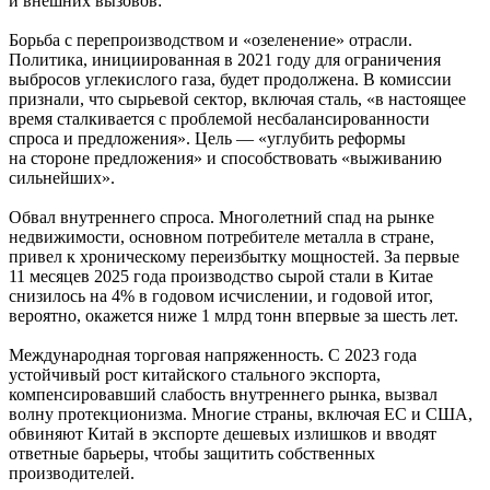
и внешних вызовов:
Борьба с перепроизводством и «озеленение» отрасли.
Политика, инициированная в 2021 году для ограничения
выбросов углекислого газа, будет продолжена. В комиссии
признали, что сырьевой сектор, включая сталь, «в настоящее
время сталкивается с проблемой несбалансированности
спроса и предложения». Цель — «углубить реформы
на стороне предложения» и способствовать «выживанию
сильнейших».
Обвал внутреннего спроса. Многолетний спад на рынке
недвижимости, основном потребителе металла в стране,
привел к хроническому переизбытку мощностей. За первые
11 месяцев 2025 года производство сырой стали в Китае
снизилось на 4% в годовом исчислении, и годовой итог,
вероятно, окажется ниже 1 млрд тонн впервые за шесть лет.
Международная торговая напряженность. С 2023 года
устойчивый рост китайского стального экспорта,
компенсировавший слабость внутреннего рынка, вызвал
волну протекционизма. Многие страны, включая ЕС и США,
обвиняют Китай в экспорте дешевых излишков и вводят
ответные барьеры, чтобы защитить собственных
производителей.