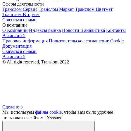
Сферы деятельности
Транслом Сервис
Транслом Маркет
Транслом Цветмет
Транслом Втормет
Связаться с нами
О компании
О Компании
Индексы рынка
Новости и аналитика
Контакты
Вакансии
5
Правовая информация
Пользовательское соглашение
Cookie
Документация
Связаться с нами
Вакансии
5
© All right reserved, Translom 2022
Сделано в
Мы используем
файлы cookie
, чтобы вам было удобнее
пользоваться сайтом
Хорошо