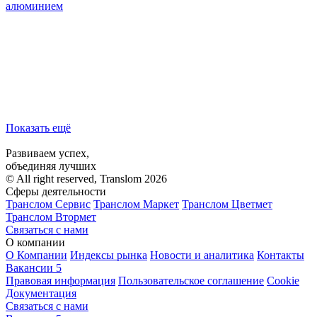
алюминием
Показать ещё
Развиваем успех,
объединяя лучших
© All right reserved, Translom 2026
Сферы деятельности
Транслом Сервис
Транслом Маркет
Транслом Цветмет
Транслом Втормет
Связаться с нами
О компании
О Компании
Индексы рынка
Новости и аналитика
Контакты
Вакансии
5
Правовая информация
Пользовательское соглашение
Cookie
Документация
Связаться с нами