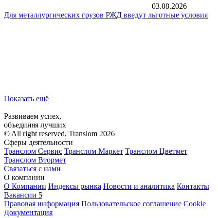
03.08.2026
Для металлургических грузов РЖД введут льготные условия
Показать ещё
Развиваем успех,
объединяя лучших
© All right reserved, Translom 2026
Сферы деятельности
Транслом Сервис
Транслом Маркет
Транслом Цветмет
Транслом Втормет
Связаться с нами
О компании
О Компании
Индексы рынка
Новости и аналитика
Контакты
Вакансии
5
Правовая информация
Пользовательское соглашение
Cookie
Документация