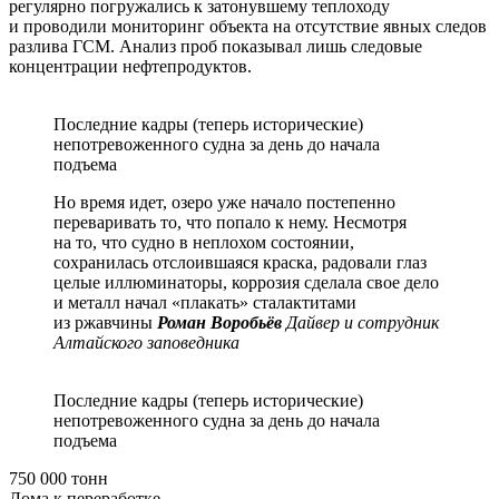
регулярно погружались к затонувшему теплоходу
и проводили мониторинг объекта на отсутствие явных следов
разлива ГСМ. Анализ проб показывал лишь следовые
концентрации нефтепродуктов.
Последние кадры (теперь исторические)
непотревоженного судна за день до начала
подъема
Но время идет, озеро уже начало постепенно
переваривать то, что попало к нему. Несмотря
на то, что судно в неплохом состоянии,
сохранилась отслоившаяся краска, радовали глаз
целые иллюминаторы, коррозия сделала свое дело
и металл начал «плакать» сталактитами
из ржавчины
Роман Воробьёв
Дайвер и сотрудник
Алтайского заповедника
Последние кадры (теперь исторические)
непотревоженного судна за день до начала
подъема
750 000 тонн
Лома к переработке