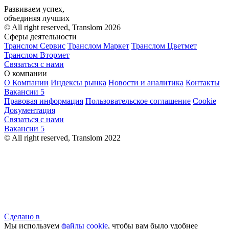
Развиваем успех,
объединяя лучших
© All right reserved, Translom 2026
Сферы деятельности
Транслом Сервис
Транслом Маркет
Транслом Цветмет
Транслом Втормет
Связаться с нами
О компании
О Компании
Индексы рынка
Новости и аналитика
Контакты
Вакансии
5
Правовая информация
Пользовательское соглашение
Cookie
Документация
Связаться с нами
Вакансии
5
© All right reserved, Translom 2022
Сделано в
Мы используем
файлы cookie
, чтобы вам было удобнее