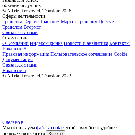
объединяя лучших
© All right reserved, Translom 2026
Сферы деятельности
Транслом Сервис
Транслом Маркет
Транслом Цветмет
Транслом Втормет
Связаться с нами
О компании
О Компании
Индексы рынка
Новости и аналитика
Контакты
Вакансии
5
Правовая информация
Пользовательское соглашение
Cookie
Документация
Связаться с нами
Вакансии
5
© All right reserved, Translom 2022
Сделано в
Мы используем
файлы cookie
, чтобы вам было удобнее
пользоваться сайтом
Хорошо