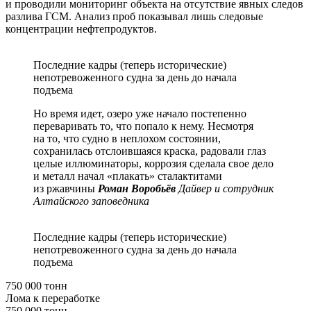
и проводили мониторинг объекта на отсутствие явных следов
разлива ГСМ. Анализ проб показывал лишь следовые
концентрации нефтепродуктов.
Последние кадры (теперь исторические)
непотревоженного судна за день до начала
подъема
Но время идет, озеро уже начало постепенно
переваривать то, что попало к нему. Несмотря
на то, что судно в неплохом состоянии,
сохранилась отслоившаяся краска, радовали глаз
целые иллюминаторы, коррозия сделала свое дело
и металл начал «плакать» сталактитами
из ржавчины
Роман Воробьёв
Дайвер и сотрудник
Алтайского заповедника
Последние кадры (теперь исторические)
непотревоженного судна за день до начала
подъема
750 000 тонн
Лома к переработке
750 000 тонн