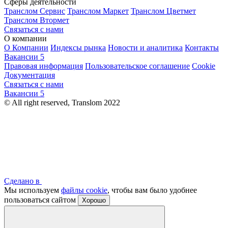
Сферы деятельности
Транслом Сервис
Транслом Маркет
Транслом Цветмет
Транслом Втормет
Связаться с нами
О компании
О Компании
Индексы рынка
Новости и аналитика
Контакты
Вакансии
5
Правовая информация
Пользовательское соглашение
Cookie
Документация
Связаться с нами
Вакансии
5
© All right reserved, Translom 2022
Сделано в
Мы используем
файлы cookie
, чтобы вам было удобнее
пользоваться сайтом
Хорошо