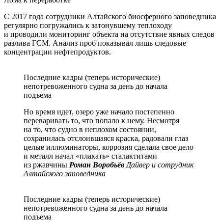
С 2017 года сотрудники Алтайского биосферного заповедника
регулярно погружались к затонувшему теплоходу
и проводили мониторинг объекта на отсутствие явных следов
разлива ГСМ. Анализ проб показывал лишь следовые
концентрации нефтепродуктов.
Последние кадры (теперь исторические)
непотревоженного судна за день до начала
подъема
Но время идет, озеро уже начало постепенно
переваривать то, что попало к нему. Несмотря
на то, что судно в неплохом состоянии,
сохранилась отслоившаяся краска, радовали глаз
целые иллюминаторы, коррозия сделала свое дело
и металл начал «плакать» сталактитами
из ржавчины
Роман Воробьёв
Дайвер и сотрудник
Алтайского заповедника
Последние кадры (теперь исторические)
непотревоженного судна за день до начала
подъема