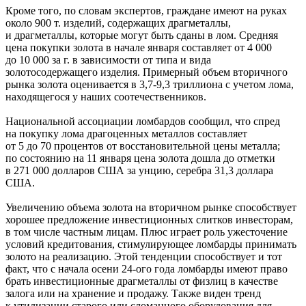
Кроме того, по словам экспертов, граждане имеют на руках
около 900 т. изделий, содержащих драгметаллы,
и драгметаллы, которые могут быть сданы в лом. Средняя
цена покупки золота в начале января составляет от 4 000
до 10 000 за г. в зависимости от типа и вида
золотосодержащего изделия. Примерный объем вторичного
рынка золота оценивается в 3,7-9,3 триллиона с учетом лома,
находящегося у наших соотечественников.
Национальной ассоциации ломбардов сообщил, что спред
на покупку лома драгоценных металлов составляет
от 5 до 70 процентов от восстановительной цены металла;
по состоянию на 11 января цена золота дошла до отметки
в 271 000 долларов США за унцию, серебра 31,3 доллара
США.
Увеличению объема золота на вторичном рынке способствует
хорошее предложение инвестиционных слитков инвесторам,
в том числе частным лицам. Плюс играет роль ужесточение
условий кредитования, стимулирующее ломбарды принимать
золото на реализацию. Этой тенденции способствует и тот
факт, что с начала осени 24-ого года ломбарды имеют право
брать инвестиционные драгметаллы от физлиц в качестве
залога или на хранение и продажу. Также виден тренд
к утилизации старого или сломанного оборудования для