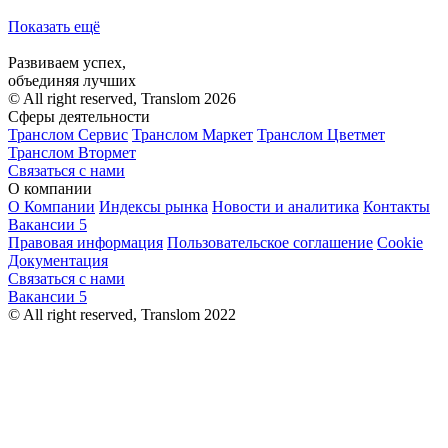
Показать ещё
Развиваем успех,
объединяя лучших
© All right reserved, Translom 2026
Сферы деятельности
Транслом Сервис
Транслом Маркет
Транслом Цветмет
Транслом Втормет
Связаться с нами
О компании
О Компании
Индексы рынка
Новости и аналитика
Контакты
Вакансии
5
Правовая информация
Пользовательское соглашение
Cookie
Документация
Связаться с нами
Вакансии
5
© All right reserved, Translom 2022