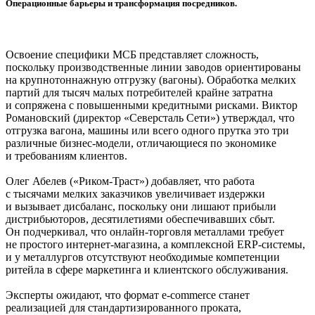
Операционные барьеры и трансформация посредников.
Освоение специфики МСБ представляет сложность,
поскольку производственные линии заводов ориентированы
на крупнотоннажную отгрузку (вагоны). Обработка мелких
партий для тысяч малых потребителей крайне затратна
и сопряжена с повышенными кредитными рисками. Виктор
Романовский (директор «Северсталь Сети») утверждал, что
отгрузка вагона, машины или всего одного прутка это три
различные бизнес-модели, отличающиеся по экономике
и требованиям клиентов.
Олег Абелев («Риком-Траст») добавляет, что работа
с тысячами мелких заказчиков увеличивает издержки
и вызывает дисбаланс, поскольку они лишают прибыли
дистрибьюторов, десятилетиями обеспечивавших сбыт.
Он подчеркивал, что онлайн-торговля металлами требует
не простого интернет-магазина, а комплексной ERP-системы,
и у металлургов отсутствуют необходимые компетенции
ритейла в сфере маркетинга и клиентского обслуживания.
Эксперты ожидают, что формат e-commerce станет
реализацией для стандартизированного проката,