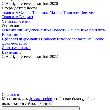
© All right reserved, Translom 2026
Сферы деятельности
Транслом Сервис
Транслом Маркет
Транслом Цветмет
Транслом Втормет
Связаться с нами
О компании
О Компании
Индексы рынка
Новости и аналитика
Контакты
Вакансии
5
Правовая информация
Пользовательское соглашение
Cookie
Документация
Связаться с нами
Вакансии
5
© All right reserved, Translom 2022
Сделано в
Мы используем
файлы cookie
, чтобы вам было удобнее
пользоваться сайтом
Хорошо