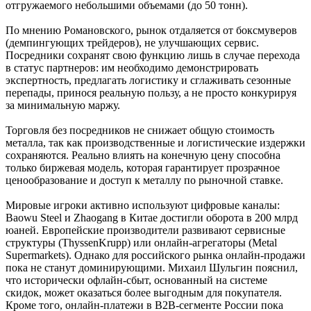
отгружаемого небольшими объемами (до 50 тонн).
По мнению Романовского, рынок отдаляется от боксмуверов
(демпингующих трейдеров), не улучшающих сервис.
Посредники сохранят свою функцию лишь в случае перехода
в статус партнеров: им необходимо демонстрировать
экспертность, предлагать логистику и сглаживать сезонные
перепады, принося реальную пользу, а не просто конкурируя
за минимальную маржу.
Торговля без посредников не снижает общую стоимость
металла, так как производственные и логистические издержки
сохраняются. Реально влиять на конечную цену способна
только биржевая модель, которая гарантирует прозрачное
ценообразование и доступ к металлу по рыночной ставке.
Мировые игроки активно используют цифровые каналы:
Baowu Steel и Zhaogang в Китае достигли оборота в 200 млрд
юаней. Европейские производители развивают сервисные
структуры (ThyssenKrupp) или онлайн-агрегаторы (Metal
Supermarkets). Однако для российского рынка онлайн-продажи
пока не станут доминирующими. Михаил Шульгин пояснил,
что исторически офлайн-сбыт, основанный на системе
скидок, может оказаться более выгодным для покупателя.
Кроме того, онлайн-платежи в B2B-сегменте России пока