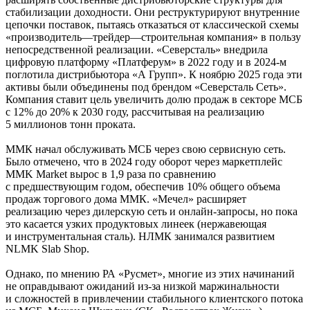
стабилизации доходности. Они реструктурируют внутренние
цепочки поставок, пытаясь отказаться от классической схемы
«производитель—трейдер—строительная компания» в пользу
непосредственной реализации. «Северсталь» внедрила
цифровую платформу «Платферум» в 2022 году и в 2024-м
поглотила дистрибьютора «А Групп». К ноябрю 2025 года эти
активы были объединены под брендом «Северсталь Сеть».
Компания ставит цель увеличить долю продаж в секторе МСБ
с 12% до 20% к 2030 году, рассчитывая на реализацию
5 миллионов тонн проката.
ММК начал обслуживать МСБ через свою сервисную сеть.
Было отмечено, что в 2024 году оборот через маркетплейс
MMK Market вырос в 1,9 раза по сравнению
с предшествующим годом, обеспечив 10% общего объема
продаж торгового дома ММК. «Мечел» расширяет
реализацию через дилерскую сеть и онлайн-запросы, но пока
это касается узких продуктовых линеек (нержавеющая
и инструментальная сталь). НЛМК занимался развитием
NLMK Slab Shop.
Однако, по мнению РА «Русмет», многие из этих начинаний
не оправдывают ожиданий из-за низкой маржинальности
и сложностей в привлечении стабильного клиентского потока