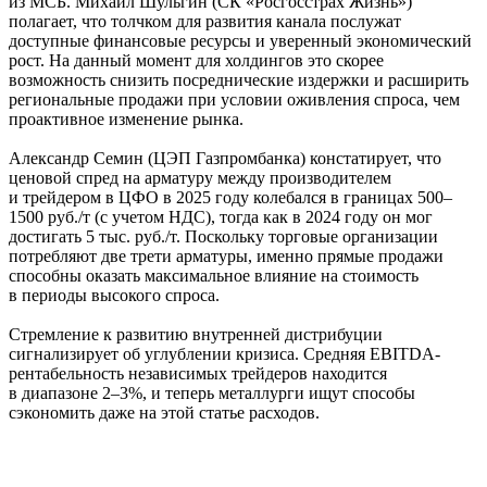
из МСБ. Михаил Шульгин (СК «Росгосстрах Жизнь»)
полагает, что толчком для развития канала послужат
доступные финансовые ресурсы и уверенный экономический
рост. На данный момент для холдингов это скорее
возможность снизить посреднические издержки и расширить
региональные продажи при условии оживления спроса, чем
проактивное изменение рынка.
Александр Семин (ЦЭП Газпромбанка) констатирует, что
ценовой спред на арматуру между производителем
и трейдером в ЦФО в 2025 году колебался в границах 500–
1500 руб./т (с учетом НДС), тогда как в 2024 году он мог
достигать 5 тыс. руб./т. Поскольку торговые организации
потребляют две трети арматуры, именно прямые продажи
способны оказать максимальное влияние на стоимость
в периоды высокого спроса.
Стремление к развитию внутренней дистрибуции
сигнализирует об углублении кризиса. Средняя EBITDA-
рентабельность независимых трейдеров находится
в диапазоне 2–3%, и теперь металлурги ищут способы
сэкономить даже на этой статье расходов.