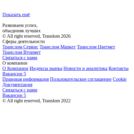
Показать ещё
Развиваем успех,
объединяя лучших
© All right reserved, Translom 2026
Сферы деятельности
Транслом Сервис
Транслом Маркет
Транслом Цветмет
Транслом Втормет
Связаться с нами
О компании
О Компании
Индексы рынка
Новости и аналитика
Контакты
Вакансии
5
Правовая информация
Пользовательское соглашение
Cookie
Документация
Связаться с нами
Вакансии
5
© All right reserved, Translom 2022