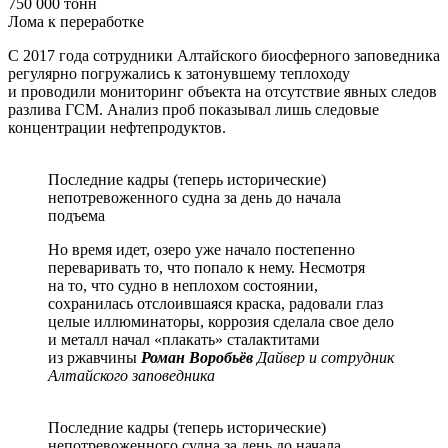
750 000 тонн
Лома к переработке
С 2017 года сотрудники Алтайского биосферного заповедника
регулярно погружались к затонувшему теплоходу
и проводили мониторинг объекта на отсутствие явных следов
разлива ГСМ. Анализ проб показывал лишь следовые
концентрации нефтепродуктов.
Последние кадры (теперь исторические)
непотревоженного судна за день до начала
подъема
Но время идет, озеро уже начало постепенно
переваривать то, что попало к нему. Несмотря
на то, что судно в неплохом состоянии,
сохранилась отслоившаяся краска, радовали глаз
целые иллюминаторы, коррозия сделала свое дело
и металл начал «плакать» сталактитами
из ржавчины
Роман Воробьёв
Дайвер и сотрудник
Алтайского заповедника
Последние кадры (теперь исторические)
непотревоженного судна за день до начала