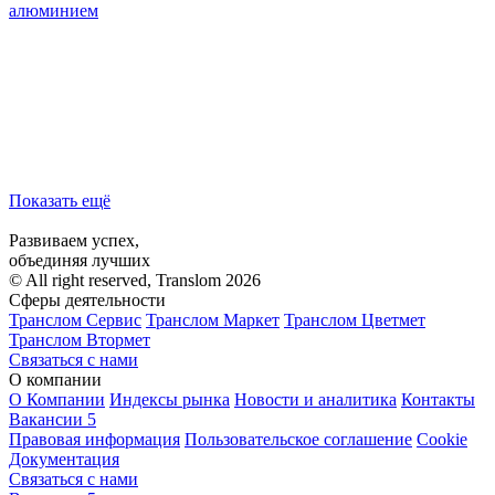
алюминием
Показать ещё
Развиваем успех,
объединяя лучших
© All right reserved, Translom 2026
Сферы деятельности
Транслом Сервис
Транслом Маркет
Транслом Цветмет
Транслом Втормет
Связаться с нами
О компании
О Компании
Индексы рынка
Новости и аналитика
Контакты
Вакансии
5
Правовая информация
Пользовательское соглашение
Cookie
Документация
Связаться с нами