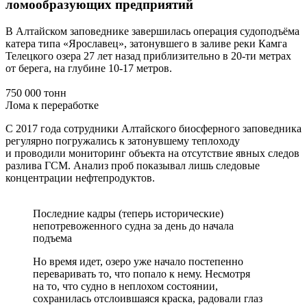
ломообразующих предприятий
В Алтайском заповеднике завершилась операция судоподъёма
катера типа «Ярославец», затонувшего в заливе реки Камга
Телецкого озера 27 лет назад приблизительно в 20-ти метрах
от берега, на глубине 10-17 метров.
750 000 тонн
Лома к переработке
С 2017 года сотрудники Алтайского биосферного заповедника
регулярно погружались к затонувшему теплоходу
и проводили мониторинг объекта на отсутствие явных следов
разлива ГСМ. Анализ проб показывал лишь следовые
концентрации нефтепродуктов.
Последние кадры (теперь исторические)
непотревоженного судна за день до начала
подъема
Но время идет, озеро уже начало постепенно
переваривать то, что попало к нему. Несмотря
на то, что судно в неплохом состоянии,
сохранилась отслоившаяся краска, радовали глаз