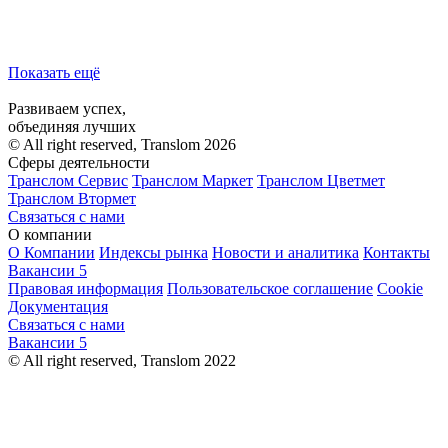
Показать ещё
Развиваем успех,
объединяя лучших
© All right reserved, Translom 2026
Сферы деятельности
Транслом Сервис
Транслом Маркет
Транслом Цветмет
Транслом Втормет
Связаться с нами
О компании
О Компании
Индексы рынка
Новости и аналитика
Контакты
Вакансии
5
Правовая информация
Пользовательское соглашение
Cookie
Документация
Связаться с нами
Вакансии
5
© All right reserved, Translom 2022