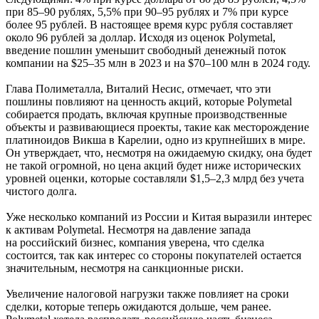
при 85–90 рублях, 5,5% при 90–95 рублях и 7% при курсе
более 95 рублей. В настоящее время курс рубля составляет
около 96 рублей за доллар. Исходя из оценок Polymetal,
введение пошлин уменьшит свободный денежный поток
компании на $25–35 млн в 2023 и на $70–100 млн в 2024 году.
Глава Полиметалла, Виталий Несис, отмечает, что эти
пошлины повлияют на ценность акций, которые Polymetal
собирается продать, включая крупные производственные
объекты и развивающиеся проекты, такие как месторождение
платиноидов Викша в Карелии, одно из крупнейших в мире.
Он утверждает, что, несмотря на ожидаемую скидку, она будет
не такой огромной, но цена акций будет ниже исторических
уровней оценки, которые составляли $1,5–2,3 млрд без учета
чистого долга.
Уже несколько компаний из России и Китая выразили интерес
к активам Polymetal. Несмотря на давление запада
на российский бизнес, компания уверена, что сделка
состоится, так как интерес со стороны покупателей остается
значительным, несмотря на санкционные риски.
Увеличение налоговой нагрузки также повлияет на сроки
сделки, которые теперь ожидаются дольше, чем ранее.