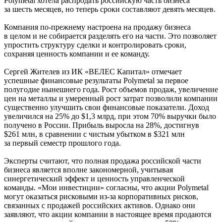
Polymetal хотела распродать российскую часть бизнеса
за шесть месяцев, но теперь сроки составляют девять месяцев.
Компания по-прежнему настроена на продажу бизнеса
в целом и не собирается разделять его на части. Это позволяет
упростить структуру сделки и контролировать сроки,
сохраняя ценность компании и ее команду.
Сергей Жителев из ИК «ВЕЛЕС Капитал» отмечает
успешные финансовые результаты Polymetal за первое
полугодие нынешнего года. Рост объемов продаж, увеличение
цен на металлы и умеренный рост затрат позволили компании
существенно улучшить свои финансовые показатели. Доход
увеличился на 25% до $1,3 млрд, при этом 70% выручки было
получено в России. Прибыль выросла на 28%, достигнув
$261 млн, в сравнении с чистым убытком в $321 млн
за первый семестр прошлого года.
Эксперты считают, что полная продажа российской части
бизнеса является вполне закономерной, учитывая
синергетический эффект и ценность управленческой
команды. «Мои инвестиции» согласны, что акции Polymetal
могут оказаться рисковыми из-за корпоративных рисков,
связанных с продажей российских активов. Однако они
заявляют, что акции компании в настоящее время продаются