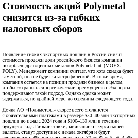
Стоимость акций Polymetal
снизится из-за гибких
налоговых сборов
Появление гибких экспортных пошлин в России снизит
стоимость продажи доли российского бизнеса компании
по добыче драгоценных металлов Polymetal Int. (MOEX:
POLY). Менеджмент компании считает, что хотя скидка будет
заметной, она не будет катастрофической. В то же время,
компания остается на позиции продажи бизнеса в целом,
чтобы сохранить синергетические преимущества. Эксперты
поддерживают такой подход. Однако сделка может
задержаться, по крайней мере, до середины следующего года.
Дочка AO «Полиметалл» скорее всего столкнется
с обязательными платежами в размере $30–40 млн экспортных
пошлин до начала 2024 года и $100–130 млн в течении
будущего года. Гибкие ставки, зависящие от курса нашей
валюты, станут доступны с начала октября и будут
следующими: 4% при курсе доллара от 80 до 85 рублей, 4,5%