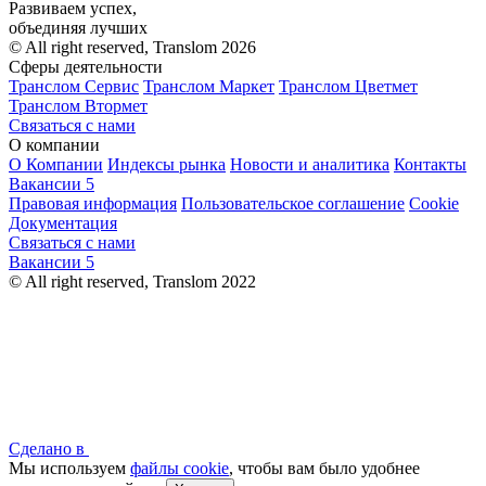
Развиваем успех,
объединяя лучших
© All right reserved, Translom 2026
Сферы деятельности
Транслом Сервис
Транслом Маркет
Транслом Цветмет
Транслом Втормет
Связаться с нами
О компании
О Компании
Индексы рынка
Новости и аналитика
Контакты
Вакансии
5
Правовая информация
Пользовательское соглашение
Cookie
Документация
Связаться с нами
Вакансии
5
© All right reserved, Translom 2022
Сделано в
Мы используем
файлы cookie
, чтобы вам было удобнее