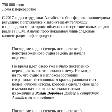
750 000 тонн
Лома к переработке
С 2017 года сотрудники Алтайского биосферного заповедника
регулярно погружались к затонувшему теплоходу
и проводили мониторинг объекта на отсутствие явных следов
разлива ГСМ. Анализ проб показывал лишь следовые
концентрации нефтепродуктов.
Последние кадры (теперь исторические)
непотревоженного судна за день до начала
подъема
Но время идет, озеро уже начало постепенно
переваривать то, что попало к нему. Несмотря
на то, что судно в неплохом состоянии,
сохранилась отслоившаяся краска, радовали глаз
целые иллюминаторы, коррозия сделала свое дело
и металл начал «плакать» сталактитами
из ржавчины
Роман Воробьёв
Дайвер и сотрудник
Алтайского заповедника
Последние кадры (теперь исторические)