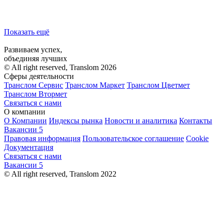
Показать ещё
Развиваем успех,
объединяя лучших
© All right reserved, Translom 2026
Сферы деятельности
Транслом Сервис
Транслом Маркет
Транслом Цветмет
Транслом Втормет
Связаться с нами
О компании
О Компании
Индексы рынка
Новости и аналитика
Контакты
Вакансии
5
Правовая информация
Пользовательское соглашение
Cookie
Документация
Связаться с нами
Вакансии
5
© All right reserved, Translom 2022