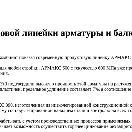
овой линейки арматуры и бал
омбинат показал современную продуктовую линейку АРМАКС и
ля любой стройки. АРМАКС 600 с текучестью 600 МПа уже пред
ения.
АЗ подтвердили высокую прочность этой арматуры на растяжени
тичен, предельное удлинение составляет 7%, а соотношение пр
390, изготовленная из низколегированной конструкционной ста
му составу легированной ванадием стали и контролю на всех эт
рабатывать с учётом производственных процессов применяемых 
90 даёт возможность осуществить горячее цинкование без запре