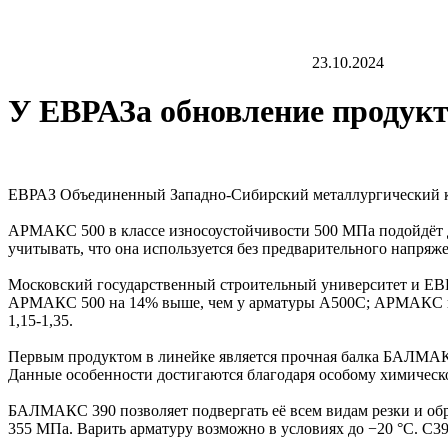
23.10.2024
У ЕВРАЗа обновление продукт
ЕВРАЗ Объединенный Западно-Сибирский металлургический к
АРМАКС 500 в классе износоустойчивости 500 МПа подойдёт д
учитывать, что она используется без предварительного напряж
Московский государственный строительный университет и ЕВР
АРМАКС 500 на 14% выше, чем у арматуры А500С; АРМАКС плас
1,15-1,35.
Первым продуктом в линейке является прочная балка БАЛМАКС 
Данные особенности достигаются благодаря особому химическо
БАЛМАКС 390 позволяет подвергать её всем видам резки и об
355 МПа. Варить арматуру возможно в условиях до −20 °C. С3