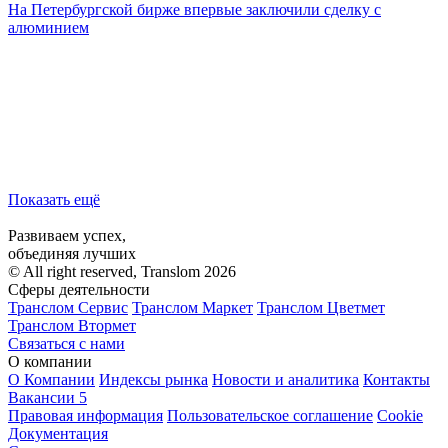
На Петербургской бирже впервые заключили сделку с
алюминием
Показать ещё
Развиваем успех,
объединяя лучших
© All right reserved, Translom 2026
Сферы деятельности
Транслом Сервис
Транслом Маркет
Транслом Цветмет
Транслом Втормет
Связаться с нами
О компании
О Компании
Индексы рынка
Новости и аналитика
Контакты
Вакансии
5
Правовая информация
Пользовательское соглашение
Cookie
Документация