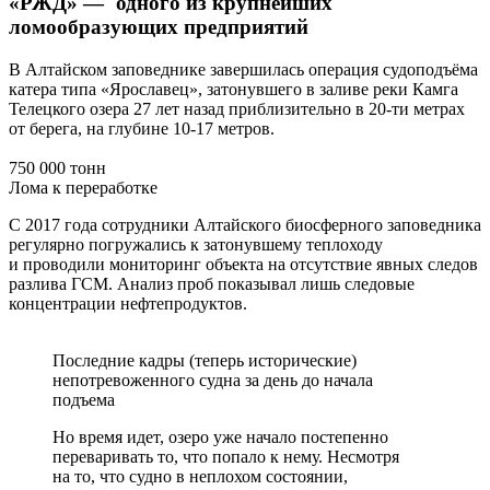
«РЖД» — одного из крупнейших
ломообразующих предприятий
В Алтайском заповеднике завершилась операция судоподъёма
катера типа «Ярославец», затонувшего в заливе реки Камга
Телецкого озера 27 лет назад приблизительно в 20-ти метрах
от берега, на глубине 10-17 метров.
750 000 тонн
Лома к переработке
С 2017 года сотрудники Алтайского биосферного заповедника
регулярно погружались к затонувшему теплоходу
и проводили мониторинг объекта на отсутствие явных следов
разлива ГСМ. Анализ проб показывал лишь следовые
концентрации нефтепродуктов.
Последние кадры (теперь исторические)
непотревоженного судна за день до начала
подъема
Но время идет, озеро уже начало постепенно
переваривать то, что попало к нему. Несмотря
на то, что судно в неплохом состоянии,