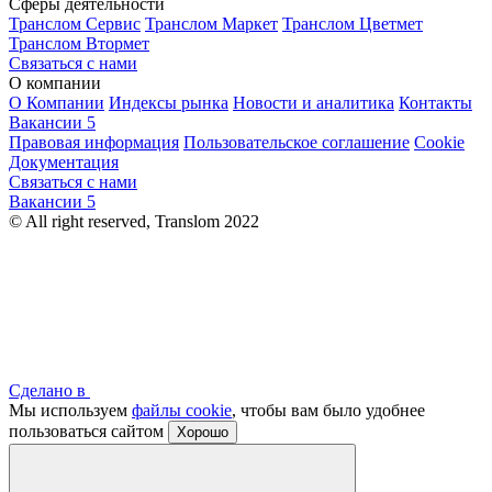
Сферы деятельности
Транслом Сервис
Транслом Маркет
Транслом Цветмет
Транслом Втормет
Связаться с нами
О компании
О Компании
Индексы рынка
Новости и аналитика
Контакты
Вакансии
5
Правовая информация
Пользовательское соглашение
Cookie
Документация
Связаться с нами
Вакансии
5
© All right reserved, Translom 2022
Сделано в
Мы используем
файлы cookie
, чтобы вам было удобнее
пользоваться сайтом
Хорошо