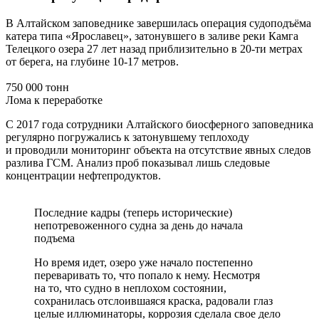
В Алтайском заповеднике завершилась операция судоподъёма
катера типа «Ярославец», затонувшего в заливе реки Камга
Телецкого озера 27 лет назад приблизительно в 20-ти метрах
от берега, на глубине 10-17 метров.
750 000 тонн
Лома к переработке
С 2017 года сотрудники Алтайского биосферного заповедника
регулярно погружались к затонувшему теплоходу
и проводили мониторинг объекта на отсутствие явных следов
разлива ГСМ. Анализ проб показывал лишь следовые
концентрации нефтепродуктов.
Последние кадры (теперь исторические)
непотревоженного судна за день до начала
подъема
Но время идет, озеро уже начало постепенно
переваривать то, что попало к нему. Несмотря
на то, что судно в неплохом состоянии,
сохранилась отслоившаяся краска, радовали глаз
целые иллюминаторы, коррозия сделала свое дело