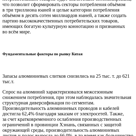
что позволит сформировать секторы потребления объёмом
в три триллиона юаней и целые категории потребления
объёмом в десять сотен миллиардов юаней, а также создать
партию высококачественных потребительских товаров,
имеющих богатую культурную коннотацию и признанных
во всём мире.
Фундаментальные факторы по рынку Китая
Запасы алюминиевых слитков снизились на 25 тыс. т. до 621
тыс.т.
Спрос на алюминий характеризовался межсезонным
снижением потребления, при этом наблюдалась значительная
структурная диверсификация по сегментам.
Производительность алюминиевых проводов и кабелей
достигла 62,4% благодаря заказам от электросетей. Также,
за счет кратковременного ослабления производственных
ограничений в провинции Хэнань, связанных с защитой
окружающей среды, производительность алюминиевых
листов и полос выросла до 66,0%, в то время как большинство