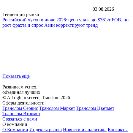
03.08.2026
Тенденции рынка
Российский чугун в июле 2026: цена упала до $361/т FOB, но
рост фрахта и спрос Азии корректируют тренд
Показать ещё
Развиваем успех,
объединяя лучших
© All right reserved, Translom 2026
Сферы деятельности
Транслом Сервис
Транслом Маркет
Транслом Цветмет
Транслом Втормет
Связаться с нами
О компании
О Компании
Индексы рынка
Новости и аналитика
Контакты