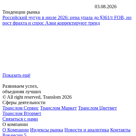
03.08.2026
Тенденции рынка
Российский чугун в июле 2026: цена упала до $361/т FOB, но
рост фрахта и спрос Азии корректируют тренд
Показать ещё
Развиваем успех,
объединяя лучших
© All right reserved, Translom 2026
Сферы деятельности
Транслом Сервис
Транслом Маркет
Транслом Цветмет
Транслом Втормет
Связаться с нами
О компании
О Компании
Индексы рынка
Новости и аналитика
Контакты
Вакансии
5