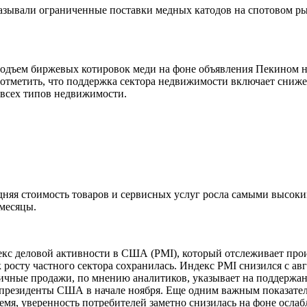
азывали ограниченные поставки медных катодов на спотовом ры
подъем биржевых котировок меди на фоне объявления Пекином н
отметить, что поддержка сектора недвижимости включает снижен
 всех типов недвижимости.
дняя стоимость товаров и сервисных услуг росла самыми высоки
месяцы.
екс деловой активности в США (PMI), который отслеживает про
росту частного сектора сохранилась. Индекс PMI снизился с авгу
зничные продажи, по мнению аналитиков, указывает на поддержан
 президенты США в начале ноября. Еще одним важным показате
время, уверенность потребителей заметно снизилась на фоне осл