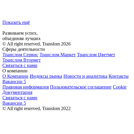
Показать ещё
Развиваем успех,
объединяя лучших
© All right reserved, Translom 2026
Сферы деятельности
Транслом Сервис
Транслом Маркет
Транслом Цветмет
Транслом Втормет
Связаться с нами
О компании
О Компании
Индексы рынка
Новости и аналитика
Контакты
Вакансии
5
Правовая информация
Пользовательское соглашение
Cookie
Документация
Связаться с нами
Вакансии
5
© All right reserved, Translom 2022