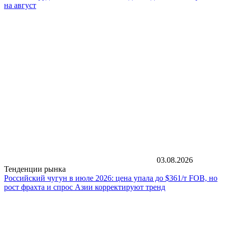
на август
03.08.2026
Тенденции рынка
Российский чугун в июле 2026: цена упала до $361/т FOB, но
рост фрахта и спрос Азии корректируют тренд