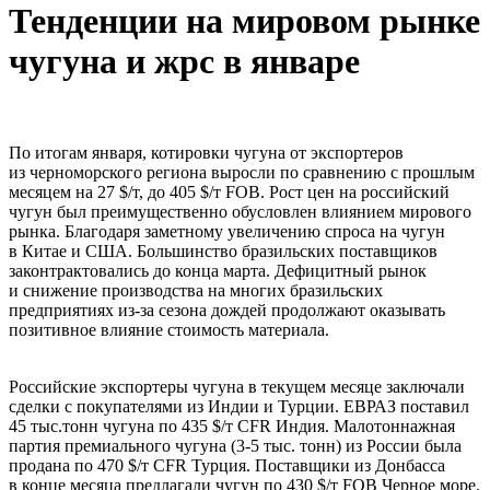
Тенденции на мировом рынке
чугуна и жрс в январе
По итогам января, котировки чугуна от экспортеров
из черноморского региона выросли по сравнению с прошлым
месяцем на 27 $/т, до 405 $/т FOB. Рост цен на российский
чугун был преимущественно обусловлен влиянием мирового
рынка. Благодаря заметному увеличению спроса на чугун
в Китае и США. Большинство бразильских поставщиков
законтрактовались до конца марта. Дефицитный рынок
и снижение производства на многих бразильских
предприятиях из-за сезона дождей продолжают оказывать
позитивное влияние стоимость материала.
Российские экспортеры чугуна в текущем месяце заключали
сделки с покупателями из Индии и Турции. ЕВРАЗ поставил
45 тыс.тонн чугуна по 435 $/т CFR Индия. Малотоннажная
партия премиального чугуна (3-5 тыс. тонн) из России была
продана по 470 $/т CFR Турция. Поставщики из Донбасса
в конце месяца предлагали чугун по 430 $/т FOB Черное море.