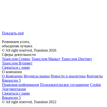
Показать ещё
Развиваем успех,
объединяя лучших
© All right reserved, Translom 2026
Сферы деятельности
Транслом Сервис
Транслом Маркет
Транслом Цветмет
Транслом Втормет
Связаться с нами
О компании
О Компании
Индексы рынка
Новости и аналитика
Контакты
Вакансии
5
Правовая информация
Пользовательское соглашение
Cookie
Документация
Связаться с нами
Вакансии
5
© All right reserved, Translom 2022