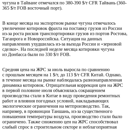
чугуна в Тайване отмечался по 380-390 $/т CFR Тайвань (360-
365 $/т FOB восточный порт).
В конце месяца на экспортном рынке чугуна отмечалось
увеличение котировок фрахта на поставку грузов из России
из-за роста рисков транспортировки грузов из портов Ростова,
Таганрога и Новороссийска. Ситуация на данных
направлениях ухудшилась из-за выхода России и «зерновой
сделки». На последней неделе месяца котировки чугуна
из Донбасса были по 330 $/т FOB.
Средняя цена на ЖРС за июль выросла по сравнению
с прошлым месяцем на 1 $/т, до 113 $/т CFR Китай. Однако,
в течение месяца на рынке наблюдалась разнонаправленная
динамика котировок. Отрицательная коррекция цен на ЖРС
в первой половине июля объяснялась сокращением
производства стали в Китае в виду проведения ремонтных
работ и влияния погодных условий, накладывающих
экологические ограничения на метпроизводство. Так,
например, в провинции Таншань, из-за существенного
повышения температуры воздуха, производство стали было
ограничено. Также снижению цен на ЖРС способствовал
слабый спрос в строительном секторе и неблагоприятная