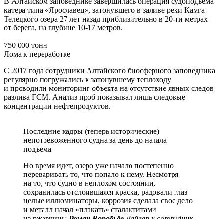
В Алтайском заповеднике завершилась операция судоподъёма
катера типа «Ярославец», затонувшего в заливе реки Камга
Телецкого озера 27 лет назад приблизительно в 20-ти метрах
от берега, на глубине 10-17 метров.
750 000 тонн
Лома к переработке
С 2017 года сотрудники Алтайского биосферного заповедника
регулярно погружались к затонувшему теплоходу
и проводили мониторинг объекта на отсутствие явных следов
разлива ГСМ. Анализ проб показывал лишь следовые
концентрации нефтепродуктов.
Последние кадры (теперь исторические)
непотревоженного судна за день до начала
подъема
Но время идет, озеро уже начало постепенно
переваривать то, что попало к нему. Несмотря
на то, что судно в неплохом состоянии,
сохранилась отслоившаяся краска, радовали глаз
целые иллюминаторы, коррозия сделала свое дело
и металл начал «плакать» сталактитами
из ржавчины
Роман Воробьёв
Дайвер и сотрудник