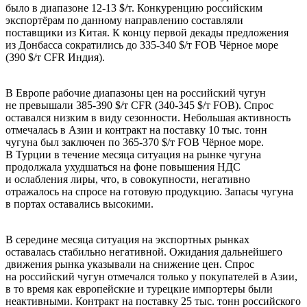
было в диапазоне 12-13 $/т. Конкуренцию российским
экспортёрам по данному направлению составляли
поставщики из Китая. К концу первой декады предложения
из Донбасса сократились до 335-340 $/т FOB Чёрное море
(390 $/т CFR Индия).
В Европе рабочие диапазоны цен на российский чугун
не превышали 385-390 $/т CFR (340-345 $/т FOB). Спрос
оставался низким в виду сезонности. Небольшая активность
отмечалась в Азии и контракт на поставку 10 тыс. тонн
чугуна был заключен по 365-370 $/т FOB Чёрное море.
В Турции в течение месяца ситуация на рынке чугуна
продолжала ухудшаться на фоне повышения НДС
и ослабления лиры, что, в совокупности, негативно
отражалось на спросе на готовую продукцию. Запасы чугуна
в портах оставались высокими.
В середине месяца ситуация на экспортных рынках
оставалась стабильно негативной. Ожидания дальнейшего
движения рынка указывали на снижение цен. Спрос
на российский чугун отмечался только у покупателей в Азии,
в то время как европейские и турецкие импортеры были
неактивными. Контракт на поставку 25 тыс. тонн российского