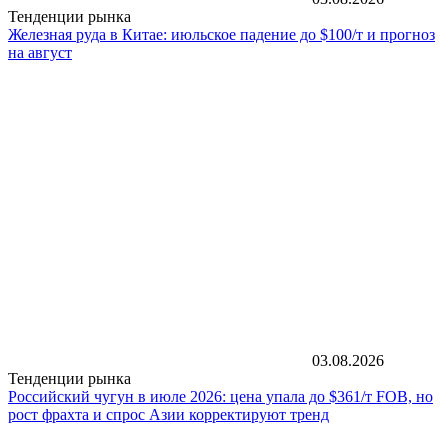
Тенденции рынка
Железная руда в Китае: июльское падение до $100/т и прогноз
на август
03.08.2026
Тенденции рынка
Российский чугун в июле 2026: цена упала до $361/т FOB, но
рост фрахта и спрос Азии корректируют тренд