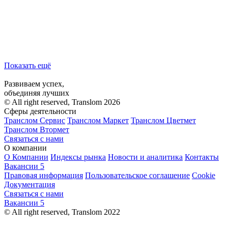
Показать ещё
Развиваем успех,
объединяя лучших
© All right reserved, Translom 2026
Сферы деятельности
Транслом Сервис
Транслом Маркет
Транслом Цветмет
Транслом Втормет
Связаться с нами
О компании
О Компании
Индексы рынка
Новости и аналитика
Контакты
Вакансии
5
Правовая информация
Пользовательское соглашение
Cookie
Документация
Связаться с нами
Вакансии
5
© All right reserved, Translom 2022