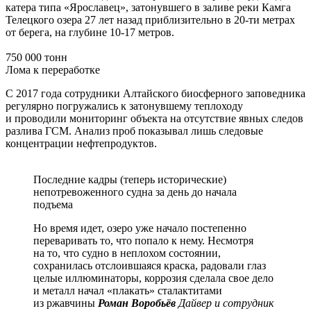
катера типа «Ярославец», затонувшего в заливе реки Камга
Телецкого озера 27 лет назад приблизительно в 20-ти метрах
от берега, на глубине 10-17 метров.
750 000 тонн
Лома к переработке
С 2017 года сотрудники Алтайского биосферного заповедника
регулярно погружались к затонувшему теплоходу
и проводили мониторинг объекта на отсутствие явных следов
разлива ГСМ. Анализ проб показывал лишь следовые
концентрации нефтепродуктов.
Последние кадры (теперь исторические)
непотревоженного судна за день до начала
подъема
Но время идет, озеро уже начало постепенно
переваривать то, что попало к нему. Несмотря
на то, что судно в неплохом состоянии,
сохранилась отслоившаяся краска, радовали глаз
целые иллюминаторы, коррозия сделала свое дело
и металл начал «плакать» сталактитами
из ржавчины
Роман Воробьёв
Дайвер и сотрудник