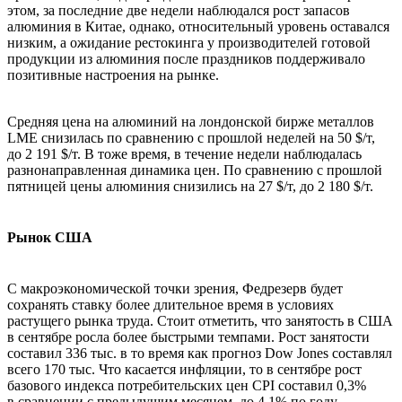
этом, за последние две недели наблюдался рост запасов
алюминия в Китае, однако, относительный уровень оставался
низким, а ожидание рестокинга у производителей готовой
продукции из алюминия после праздников поддерживало
позитивные настроения на рынке.
Средняя цена на алюминий на лондонской бирже металлов
LME снизилась по сравнению с прошлой неделей на 50 $/т,
до 2 191 $/т. В тоже время, в течение недели наблюдалась
разнонаправленная динамика цен. По сравнению с прошлой
пятницей цены алюминия снизились на 27 $/т, до 2 180 $/т.
Рынок США
С макроэкономической точки зрения, Федрезерв будет
сохранять ставку более длительное время в условиях
растущего рынка труда. Стоит отметить, что занятость в США
в сентябре росла более быстрыми темпами. Рост занятости
составил 336 тыс. в то время как прогноз Dow Jones составлял
всего 170 тыс. Что касается инфляции, то в сентябре рост
базового индекса потребительских цен CPI составил 0,3%
в сравнении с предыдущим месяцем, до 4,1% по году.