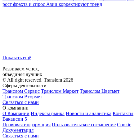
рост фрахта и спрос Азии корректируют тренд
Показать ещё
Развиваем успех,
объединяя лучших
© All right reserved, Translom 2026
Сферы деятельности
Транслом Сервис
Транслом Маркет
Транслом Цветмет
Транслом Втормет
Связаться с нами
О компании
О Компании
Индексы рынка
Новости и аналитика
Контакты
Вакансии
5
Правовая информация
Пользовательское соглашение
Cookie
Документация
Связаться с нами