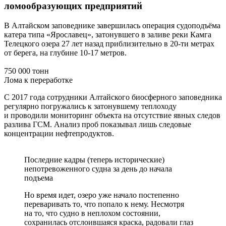
ломообразующих предприятий
В Алтайском заповеднике завершилась операция судоподъёма
катера типа «Ярославец», затонувшего в заливе реки Камга
Телецкого озера 27 лет назад приблизительно в 20-ти метрах
от берега, на глубине 10-17 метров.
750 000 тонн
Лома к переработке
С 2017 года сотрудники Алтайского биосферного заповедника
регулярно погружались к затонувшему теплоходу
и проводили мониторинг объекта на отсутствие явных следов
разлива ГСМ. Анализ проб показывал лишь следовые
концентрации нефтепродуктов.
Последние кадры (теперь исторические)
непотревоженного судна за день до начала
подъема
Но время идет, озеро уже начало постепенно
переваривать то, что попало к нему. Несмотря
на то, что судно в неплохом состоянии,
сохранилась отслоившаяся краска, радовали глаз