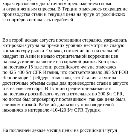
характеризовался достаточным предложением сырья
и ограниченным спросом. В Турции отмечалось сокращение
производства стали и текущая цена на чугун от российских
экспортёров оставалась нерабочей.
Во второй декаде августа поставщики старались удерживать
котировки чугуна на прежних уровнях несмотря на слабую
конъюнктуру рынка. Однако, снижение цен на стальной
квадрат из Азии и начало отрицательной коррекции цен
на лом усилили давление на сырьевой рынок. Контракт
на поставку 15 тыс.тонн российского чугуна отмечался
по 425-430 $/т CFR Италия, что соответствовало 395 $/т FOB
Черное море. Трейдеры отмечали, что Италия закупила
достаточные объемы сырья для производства стали в августе
и в начале сентября. В Турции среднетоннажный лот
на поставку российского чугуна отмечался по 390 $/т CFR,
но потом был опровергнут поставщиком, так как цена была
слишком низкой. Рабочий диапазон у производителей
находился в интервале 410-420 $/т CFR Турция.
На последней декаде месяца цены на российский чугун