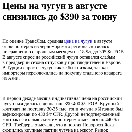
Цены на чугун в августе
снизились до $390 за тонну
По оценке ТрансЛом, средняя
цена на чугун
в августе
от экспортеров из черноморского региона снизилась
по сравнению с прошлым месяцем на 18 $/т, до 395 $/т FOB.
В августе спрос на российский чугун оставался слабым
в преддверии сезона отпусков у производителей в Европе.
В Турции спрос на чугун также был низким, так как
импортеры переключились на покупку стального квадрата
из Азии.
В первой декаде месяца индикативная цена на российский
чугун находилась в диапазоне 390-400 $/т FOB. Крупный
контракт на поставку 30-35 тыс .тонн чугуна в Италию был
зафиксирован по 430 $/т CFR. Другой неподтверждённый
контракт с итальянским импортером отмечался по 440 $/т
CFR. Трейдеры отмечали, что в портах Новороссийска
скопились крупные партии чугуна на эскорт. Рынок