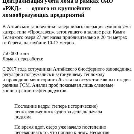
Централизация учета лома в рамках ОАО
«РЖД» — одного из крупнейших
ломообразующих предприятий
В Алтайском заповеднике завершилась операция судоподъёма
катера типа «Ярославец», затонувшего в заливе реки Камга
Телецкого озера 27 лет назад приблизительно в 20-ти метрах
от берега, на глубине 10-17 метров.
750 000 тонн
Лома к переработке
С 2017 года сотрудники Алтайского биосферного заповедника
регулярно погружались к затонувшему теплоходу
и проводили мониторинг объекта на отсутствие явных следов
разлива ГСМ. Анализ проб показывал лишь следовые
концентрации нефтепродуктов.
Последние кадры (теперь исторические)
непотревоженного судна за день до начала
подъема
Но время идет, озеро уже начало постепенно
переваривать то, что попало к нему. Несмотря