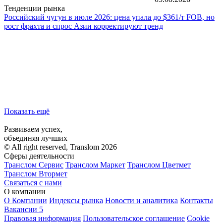
Тенденции рынка
Российский чугун в июле 2026: цена упала до $361/т FOB, но
рост фрахта и спрос Азии корректируют тренд
Показать ещё
Развиваем успех,
объединяя лучших
© All right reserved, Translom 2026
Сферы деятельности
Транслом Сервис
Транслом Маркет
Транслом Цветмет
Транслом Втормет
Связаться с нами
О компании
О Компании
Индексы рынка
Новости и аналитика
Контакты
Вакансии
5
Правовая информация
Пользовательское соглашение
Cookie