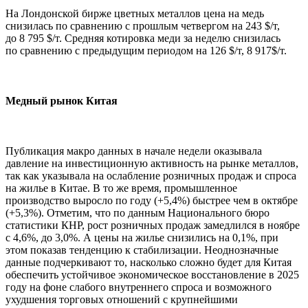
На Лондонской бирже цветных металлов цена на медь
снизилась по сравнению с прошлым четвергом на 243 $/т,
до 8 795 $/т. Средняя котировка меди за неделю снизилась
по сравнению с предыдущим периодом на 126 $/т, 8 917$/т.
Медный рынок Китая
Публикация макро данных в начале недели оказывала
давление на инвестиционную активность на рынке металлов,
так как указывала на ослабление розничных продаж и спроса
на жилье в Китае. В то же время, промышленное
производство выросло по году (+5,4%) быстрее чем в октябре
(+5,3%). Отметим, что по данным Национального бюро
статистики КНР, рост розничных продаж замедлился в ноябре
с 4,6%, до 3,0%. А цены на жилье снизились на 0,1%, при
этом показав тенденцию к стабилизации. Неоднозначные
данные подчеркивают то, насколько сложно будет для Китая
обеспечить устойчивое экономическое восстановление в 2025
году на фоне слабого внутреннего спроса и возможного
ухудшения торговых отношений с крупнейшими