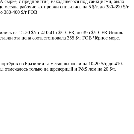
 А сырье, с предприятия, находящегося под санкциями, было
 месяца рабочие котировки снизились на 5 $/т, до 380-390 $/т
 380-400 $/т FOB.
лись на 15-20 $/т с 410-415 $/т CFR, до 395 $/т CFR Индия.
тавки эта цена соответствовала 355 $/т FOB Чёрное море.
ртёров из Бразилии за месяц выросли на 10-20 $/т, до 410-
 отмечалось только на шредерный и P&S лом на 20 $/т.