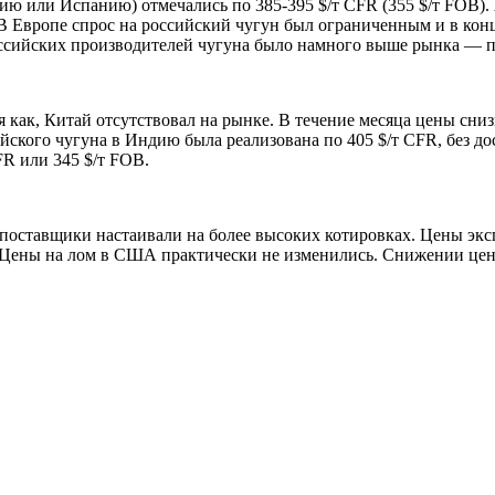
ию или Испанию) отмечались по 385-395 $/т CFR (355 $/т FOB).
В Европе спрос на российский чугун был ограниченным и в конце
оссийских производителей чугуна было намного выше рынка — по
 как, Китай отсутствовал на рынке. В течение месяца цены снизи
ского чугуна в Индию была реализована по 405 $/т CFR, без дос
FR или 345 $/т FOB.
поставщики настаивали на более высоких котировках. Цены экспо
 Цены на лом в США практически не изменились. Снижении цены