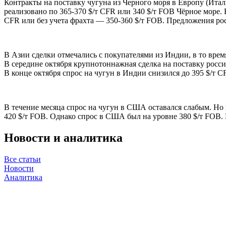
Контракты на поставку чугуна из Черного моря в Европу (Итал
реализовано по 365-370 $/т CFR или 340 $/т FOB Чёрное море. 
CFR или без учета фрахта — 350-360 $/т FOB. Предложения р
В Азии сделки отмечались с покупателями из Индии, в то время
В середине октября крупнотоннажная сделка на поставку россий
В конце октября спрос на чугун в Индии снизился до 395 $/т C
В течение месяца спрос на чугун в США оставался слабым. Но 
420 $/т FOB. Однако спрос в США был на уровне 380 $/т FOB.
Новости и аналитика
Все статьи
Новости
Аналитика