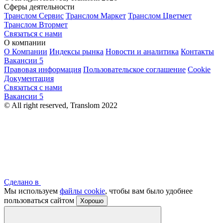
Сферы деятельности
Транслом Сервис
Транслом Маркет
Транслом Цветмет
Транслом Втормет
Связаться с нами
О компании
О Компании
Индексы рынка
Новости и аналитика
Контакты
Вакансии
5
Правовая информация
Пользовательское соглашение
Cookie
Документация
Связаться с нами
Вакансии
5
© All right reserved, Translom 2022
Сделано в
Мы используем
файлы cookie
, чтобы вам было удобнее
пользоваться сайтом
Хорошо