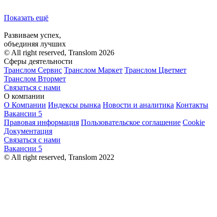
Показать ещё
Развиваем успех,
объединяя лучших
© All right reserved, Translom 2026
Сферы деятельности
Транслом Сервис
Транслом Маркет
Транслом Цветмет
Транслом Втормет
Связаться с нами
О компании
О Компании
Индексы рынка
Новости и аналитика
Контакты
Вакансии
5
Правовая информация
Пользовательское соглашение
Cookie
Документация
Связаться с нами
Вакансии
5
© All right reserved, Translom 2022