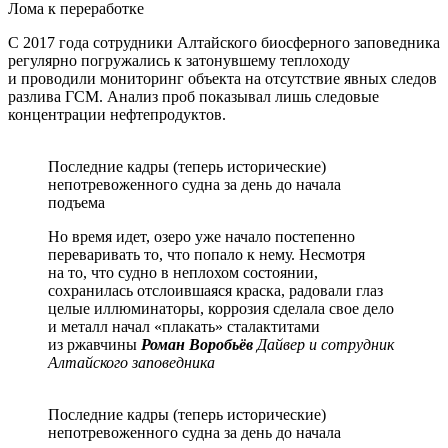
Лома к переработке
С 2017 года сотрудники Алтайского биосферного заповедника
регулярно погружались к затонувшему теплоходу
и проводили мониторинг объекта на отсутствие явных следов
разлива ГСМ. Анализ проб показывал лишь следовые
концентрации нефтепродуктов.
Последние кадры (теперь исторические)
непотревоженного судна за день до начала
подъема
Но время идет, озеро уже начало постепенно
переваривать то, что попало к нему. Несмотря
на то, что судно в неплохом состоянии,
сохранилась отслоившаяся краска, радовали глаз
целые иллюминаторы, коррозия сделала свое дело
и металл начал «плакать» сталактитами
из ржавчины
Роман Воробьёв
Дайвер и сотрудник
Алтайского заповедника
Последние кадры (теперь исторические)
непотревоженного судна за день до начала