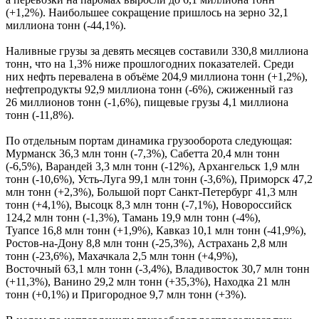
(+1,2%). Наибольшее сокращение пришлось на зерно 32,1
миллиона тонн (-44,1%).
Наливные грузы за девять месяцев составили 330,8 миллиона
тонн, что на 1,3% ниже прошлогодних показателей. Среди
них нефть перевалена в объёме 204,9 миллиона тонн (+1,2%),
нефтепродукты 92,9 миллиона тонн (-6%), сжиженный газ
26 миллионов тонн (-1,6%), пищевые грузы 4,1 миллиона
тонн (-11,8%).
По отдельным портам динамика грузооборота следующая:
Мурманск 36,3 млн тонн (-7,3%), Сабетта 20,4 млн тонн
(-6,5%), Варандей 3,3 млн тонн (-12%), Архангельск 1,9 млн
тонн (-10,6%), Усть-Луга 99,1 млн тонн (-3,6%), Приморск 47,2
млн тонн (+2,3%), Большой порт Санкт-Петербург 41,3 млн
тонн (+4,1%), Высоцк 8,3 млн тонн (-7,1%), Новороссийск
124,2 млн тонн (-1,3%), Тамань 19,9 млн тонн (-4%),
Туапсе 16,8 млн тонн (+1,9%), Кавказ 10,1 млн тонн (-41,9%),
Ростов-на-Дону 8,8 млн тонн (-25,3%), Астрахань 2,8 млн
тонн (-23,6%), Махачкала 2,5 млн тонн (+4,9%),
Восточный 63,1 млн тонн (-3,4%), Владивосток 30,7 млн тонн
(+11,3%), Ванино 29,2 млн тонн (+35,3%), Находка 21 млн
тонн (+0,1%) и Пригородное 9,7 млн тонн (+3%).