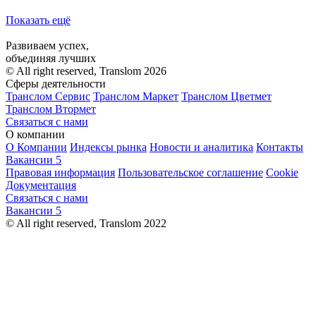
Показать ещё
Развиваем успех,
объединяя лучших
© All right reserved, Translom 2026
Сферы деятельности
Транслом Сервис
Транслом Маркет
Транслом Цветмет
Транслом Втормет
Связаться с нами
О компании
О Компании
Индексы рынка
Новости и аналитика
Контакты
Вакансии
5
Правовая информация
Пользовательское соглашение
Cookie
Документация
Связаться с нами
Вакансии
5
© All right reserved, Translom 2022