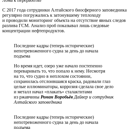
Лома к переработке
С 2017 года сотрудники Алтайского биосферного заповедника
регулярно погружались к затонувшему теплоходу
и проводили мониторинг объекта на отсутствие явных следов
разлива ГСМ. Анализ проб показывал лишь следовые
концентрации нефтепродуктов.
Последние кадры (теперь исторические)
непотревоженного судна за день до начала
подъема
Но время идет, озеро уже начало постепенно
переваривать то, что попало к нему. Несмотря
на то, что судно в неплохом состоянии,
сохранилась отслоившаяся краска, радовали глаз
целые иллюминаторы, коррозия сделала свое дело
и металл начал «плакать» сталактитами
из ржавчины
Роман Воробьёв
Дайвер и сотрудник
Алтайского заповедника
Последние кадры (теперь исторические)
непотревоженного судна за день до начала
подъема