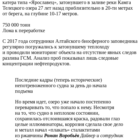
катера типа «Ярославец», затонувшего в заливе реки Камга
Телецкого озера 27 лет назад приблизительно в 20-ти метрах
от берега, на глубине 10-17 метров.
750 000 тонн
Лома к переработке
С 2017 года сотрудники Алтайского биосферного заповедника
регулярно погружались к затонувшему теплоходу
и проводили мониторинг объекта на отсутствие явных следов
разлива ГСМ. Анализ проб показывал лишь следовые
концентрации нефтепродуктов.
Последние кадры (теперь исторические)
непотревоженного судна за день до начала
подъема
Но время идет, озеро уже начало постепенно
переваривать то, что попало к нему. Несмотря
на то, что судно в неплохом состоянии,
сохранилась отслоившаяся краска, радовали глаз
целые иллюминаторы, коррозия сделала свое дело
и металл начал «плакать» сталактитами
из ржавчины
Роман Воробьёв
Дайвер и сотрудник