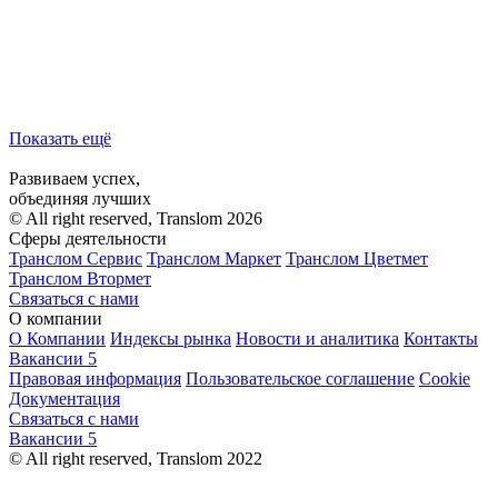
Показать ещё
Развиваем успех,
объединяя лучших
© All right reserved, Translom 2026
Сферы деятельности
Транслом Сервис
Транслом Маркет
Транслом Цветмет
Транслом Втормет
Связаться с нами
О компании
О Компании
Индексы рынка
Новости и аналитика
Контакты
Вакансии
5
Правовая информация
Пользовательское соглашение
Cookie
Документация
Связаться с нами
Вакансии
5
© All right reserved, Translom 2022