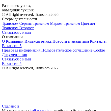
Развиваем успех,
объединяя лучших
© All right reserved, Translom 2026
Сферы деятельности
Транслом Сервис
Транслом Маркет
Транслом Цветмет
Транслом Втормет
Связаться с нами
О компании
О Компании
Индексы рынка
Новости и аналитика
Контакты
Вакансии
5
Правовая информация
Пользовательское соглашение
Cookie
Документация
Связаться с нами
Вакансии
5
© All right reserved, Translom 2022
Сделано в
Мы используем
файлы cookie
, чтобы вам было удобнее