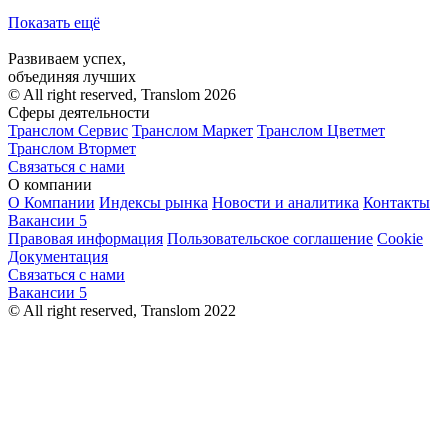
Показать ещё
Развиваем успех,
объединяя лучших
© All right reserved, Translom 2026
Сферы деятельности
Транслом Сервис
Транслом Маркет
Транслом Цветмет
Транслом Втормет
Связаться с нами
О компании
О Компании
Индексы рынка
Новости и аналитика
Контакты
Вакансии
5
Правовая информация
Пользовательское соглашение
Cookie
Документация
Связаться с нами
Вакансии
5
© All right reserved, Translom 2022