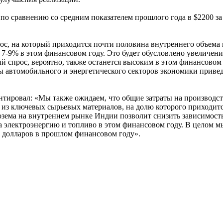
 по сравнению со средним показателем прошлого года в $2200 з
прос, на который приходится почти половина внутреннего объе
а 7-9% в этом финансовом году. Это будет обусловлено увеличен
й спрос, вероятно, также останется высоким в этом финансовом
ны автомобильного и энергетического секторов экономики привед
нтировал: «Мы также ожидаем, что общие затраты на производств
 из ключевых сырьевых материалов, на долю которого приходитс
нозема на внутреннем рынке Индии позволит снизить зависимост
 на электроэнергию и топливо в этом финансовом году. В целом 
0 долларов в прошлом финансовом году».