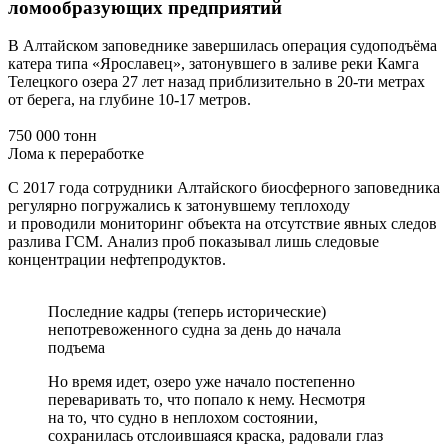
ломообразующих предприятий
В Алтайском заповеднике завершилась операция судоподъёма
катера типа «Ярославец», затонувшего в заливе реки Камга
Телецкого озера 27 лет назад приблизительно в 20-ти метрах
от берега, на глубине 10-17 метров.
750 000 тонн
Лома к переработке
С 2017 года сотрудники Алтайского биосферного заповедника
регулярно погружались к затонувшему теплоходу
и проводили мониторинг объекта на отсутствие явных следов
разлива ГСМ. Анализ проб показывал лишь следовые
концентрации нефтепродуктов.
Последние кадры (теперь исторические)
непотревоженного судна за день до начала
подъема
Но время идет, озеро уже начало постепенно
переваривать то, что попало к нему. Несмотря
на то, что судно в неплохом состоянии,
сохранилась отслоившаяся краска, радовали глаз