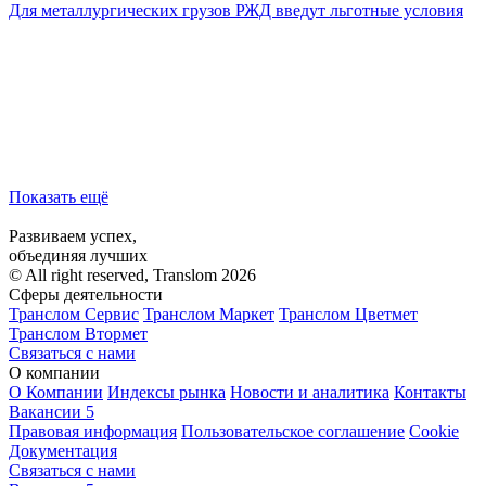
Для металлургических грузов РЖД введут льготные условия
Показать ещё
Развиваем успех,
объединяя лучших
© All right reserved, Translom 2026
Сферы деятельности
Транслом Сервис
Транслом Маркет
Транслом Цветмет
Транслом Втормет
Связаться с нами
О компании
О Компании
Индексы рынка
Новости и аналитика
Контакты
Вакансии
5
Правовая информация
Пользовательское соглашение
Cookie
Документация
Связаться с нами