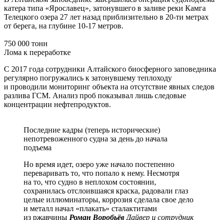
катера типа «Ярославец», затонувшего в заливе реки Камга
Телецкого озера 27 лет назад приблизительно в 20-ти метрах
от берега, на глубине 10-17 метров.
750 000 тонн
Лома к переработке
С 2017 года сотрудники Алтайского биосферного заповедника
регулярно погружались к затонувшему теплоходу
и проводили мониторинг объекта на отсутствие явных следов
разлива ГСМ. Анализ проб показывал лишь следовые
концентрации нефтепродуктов.
Последние кадры (теперь исторические)
непотревоженного судна за день до начала
подъема
Но время идет, озеро уже начало постепенно
переваривать то, что попало к нему. Несмотря
на то, что судно в неплохом состоянии,
сохранилась отслоившаяся краска, радовали глаз
целые иллюминаторы, коррозия сделала свое дело
и металл начал «плакать» сталактитами
из ржавчины
Роман Воробьёв
Дайвер и сотрудник