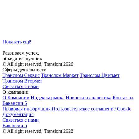
Показать ещё
Развиваем успех,
объединяя лучших
© All right reserved, Translom 2026
Сферы деятельности
Транслом Сервис
Транслом Маркет
Транслом Цветмет
Транслом Втормет
Связаться с нами
О компании
О Компании
Индексы рынка
Новости и аналитика
Контакты
Вакансии
5
Правовая информация
Пользовательское соглашение
Cookie
Документация
Связаться с нами
Вакансии
5
© All right reserved, Translom 2022