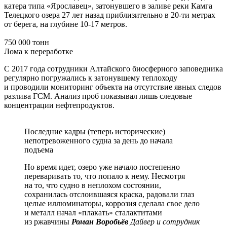
катера типа «Ярославец», затонувшего в заливе реки Камга
Телецкого озера 27 лет назад приблизительно в 20-ти метрах
от берега, на глубине 10-17 метров.
750 000 тонн
Лома к переработке
С 2017 года сотрудники Алтайского биосферного заповедника
регулярно погружались к затонувшему теплоходу
и проводили мониторинг объекта на отсутствие явных следов
разлива ГСМ. Анализ проб показывал лишь следовые
концентрации нефтепродуктов.
Последние кадры (теперь исторические)
непотревоженного судна за день до начала
подъема
Но время идет, озеро уже начало постепенно
переваривать то, что попало к нему. Несмотря
на то, что судно в неплохом состоянии,
сохранилась отслоившаяся краска, радовали глаз
целые иллюминаторы, коррозия сделала свое дело
и металл начал «плакать» сталактитами
из ржавчины
Роман Воробьёв
Дайвер и сотрудник