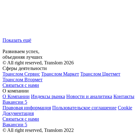
Показать ещё
Развиваем успех,
объединяя лучших
© All right reserved, Translom 2026
Сферы деятельности
Транслом Сервис
Транслом Маркет
Транслом Цветмет
Транслом Втормет
Связаться с нами
О компании
О Компании
Индексы рынка
Новости и аналитика
Контакты
Вакансии
5
Правовая информация
Пользовательское соглашение
Cookie
Документация
Связаться с нами
Вакансии
5
© All right reserved, Translom 2022