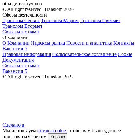
объединяя лучших
© All right reserved, Translom 2026
Сферы деятельности
Транслом Сервис
Транслом Маркет
Транслом Цветмет
Транслом Втормет
Связаться с нами
О компании
О Компании
Индексы рынка
Новости и аналитика
Контакты
Вакансии
5
Правовая информация
Пользовательское соглашение
Cookie
Документация
Связаться с нами
Вакансии
5
© All right reserved, Translom 2022
Сделано в
Мы используем
файлы cookie
, чтобы вам было удобнее
пользоваться сайтом
Хорошо