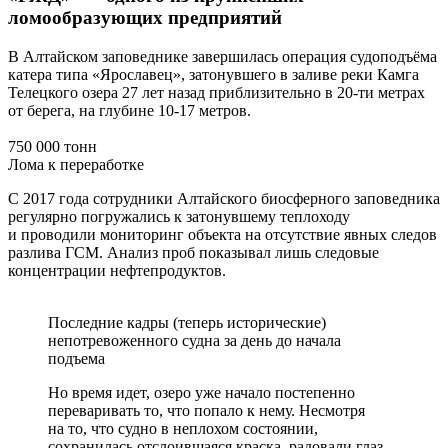
ломообразующих предприятий
В Алтайском заповеднике завершилась операция судоподъёма
катера типа «Ярославец», затонувшего в заливе реки Камга
Телецкого озера 27 лет назад приблизительно в 20-ти метрах
от берега, на глубине 10-17 метров.
750 000 тонн
Лома к переработке
С 2017 года сотрудники Алтайского биосферного заповедника
регулярно погружались к затонувшему теплоходу
и проводили мониторинг объекта на отсутствие явных следов
разлива ГСМ. Анализ проб показывал лишь следовые
концентрации нефтепродуктов.
Последние кадры (теперь исторические)
непотревоженного судна за день до начала
подъема
Но время идет, озеро уже начало постепенно
переваривать то, что попало к нему. Несмотря
на то, что судно в неплохом состоянии,
сохранилась отслоившаяся краска, радовали глаз