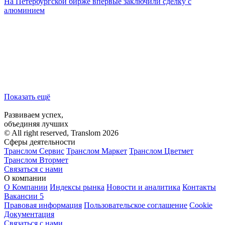
На Петербургской бирже впервые заключили сделку с
алюминием
Показать ещё
Развиваем успех,
объединяя лучших
© All right reserved, Translom 2026
Сферы деятельности
Транслом Сервис
Транслом Маркет
Транслом Цветмет
Транслом Втормет
Связаться с нами
О компании
О Компании
Индексы рынка
Новости и аналитика
Контакты
Вакансии
5
Правовая информация
Пользовательское соглашение
Cookie
Документация
Связаться с нами