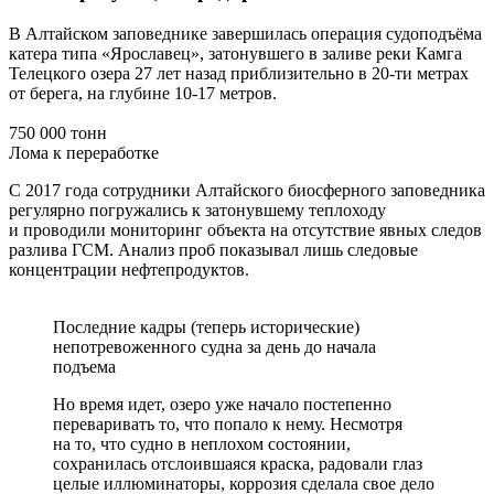
В Алтайском заповеднике завершилась операция судоподъёма
катера типа «Ярославец», затонувшего в заливе реки Камга
Телецкого озера 27 лет назад приблизительно в 20-ти метрах
от берега, на глубине 10-17 метров.
750 000 тонн
Лома к переработке
С 2017 года сотрудники Алтайского биосферного заповедника
регулярно погружались к затонувшему теплоходу
и проводили мониторинг объекта на отсутствие явных следов
разлива ГСМ. Анализ проб показывал лишь следовые
концентрации нефтепродуктов.
Последние кадры (теперь исторические)
непотревоженного судна за день до начала
подъема
Но время идет, озеро уже начало постепенно
переваривать то, что попало к нему. Несмотря
на то, что судно в неплохом состоянии,
сохранилась отслоившаяся краска, радовали глаз
целые иллюминаторы, коррозия сделала свое дело