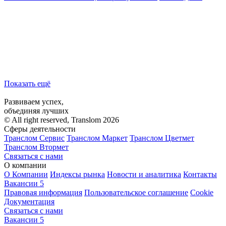
Показать ещё
Развиваем успех,
объединяя лучших
© All right reserved, Translom 2026
Сферы деятельности
Транслом Сервис
Транслом Маркет
Транслом Цветмет
Транслом Втормет
Связаться с нами
О компании
О Компании
Индексы рынка
Новости и аналитика
Контакты
Вакансии
5
Правовая информация
Пользовательское соглашение
Cookie
Документация
Связаться с нами
Вакансии
5